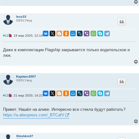
о
о
б
щ
е
lexs33
н
GEELYвод
и
е
Н
#12
19 мар 2020, 12:14
е
п
р
Даже в комплектации Flagship закрывается только водительское и
о
ч
люк.
и
т
а
н
н
о
Kapitan-2007
е
GEELYвод
с
о
о
б
Н
#13
21 мар 2020, 14:21
щ
е
е
п
н
р
Привет. Нашёл на алике. Интересно все стекла будут работать?
и
о
е
ч
https://a.aliexpress.com/_BTCafV
и
т
а
н
н
о
Shishkin37