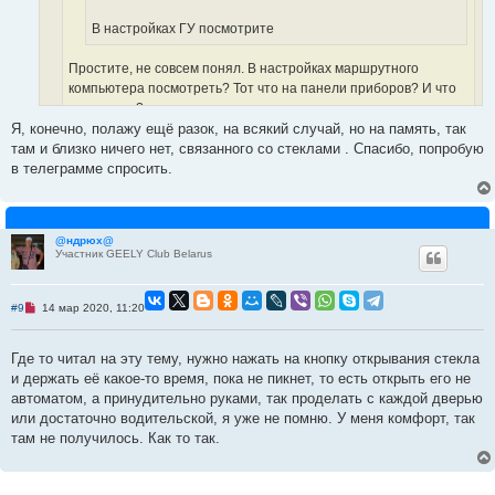
о
о
В настройках ГУ посмотрите
б
щ
е
Простите, не совсем понял. В настройках маршрутного
н
и
компьютера посмотреть? Тот что на панели приборов? И что
е
там искать?
Я, конечно, полажу ещё разок, на всякий случай, но на память, так
там и близко ничего нет, связанного со стеклами . Спасибо, попробую
по настройкам в мультимедиа, полазьте
в телеграмме спросить.
@ндрюх@
Участник GEELY Club Belarus
Н
#9
14 мар 2020, 11:20
е
п
р
Где то читал на эту тему, нужно нажать на кнопку открывания стекла
о
ч
и держать её какое-то время, пока не пикнет, то есть открыть его не
и
автоматом, а принудительно руками, так проделать с каждой дверью
т
а
или достаточно водительской, я уже не помню. У меня комфорт, так
н
там не получилось. Как то так.
н
о
е
с
о