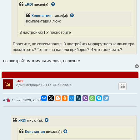
а
xRDI
писал(а):
н
н
о
Константин
писал(а):
е
Комплектация люкс
с
о
о
В настройках ГУ посмотрите
б
щ
е
Простите, не совсем понял. В настройках маршрутного компьютера
н
и
посмотреть? Тот что на панели приборов? И что там искать?
е
по настройкам в мультимедиа, полазьте
xRDI
Администрация GEELY Club Belarus
Н
#7
13 мар 2020, 20:21
е
п
р
о
ч
xRDI
писал(а):
и
т
а
Константин
писал(а):
н
н