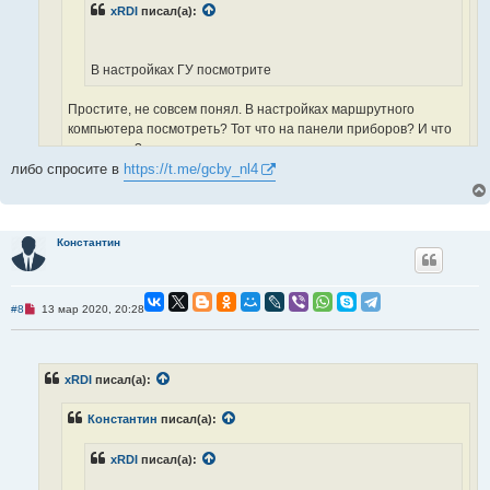
о
xRDI
писал(а):
е
с
о
о
В настройках ГУ посмотрите
б
щ
е
Простите, не совсем понял. В настройках маршрутного
н
и
компьютера посмотреть? Тот что на панели приборов? И что
е
там искать?
либо спросите в
https://t.me/gcby_nl4
по настройкам в мультимедиа, полазьте
Константин
Н
#8
13 мар 2020, 20:28
е
п
р
о
ч
xRDI
писал(а):
и
т
а
Константин
писал(а):
н
н
о
xRDI
писал(а):
е
с