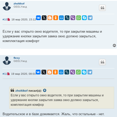
о
zholtikof
б
GEELYвод
щ
е
н
и
Н
#10
18 мар 2020, 15:12
е
е
п
р
Если у вас открыто окно водителя, то при закрытии машины и
о
ч
удержание кнопки закрытия замка окно должно закрыться,
и
комплектация комфорт
т
а
н
н
о
е
flexy
с
GEELYвод
о
о
б
щ
Н
#11
19 мар 2020, 08:01
е
е
н
п
и
р
е
о
ч
zholtikof
писал(а):
и
Если у вас открыто окно водителя, то при закрытии машины и
т
а
удержание кнопки закрытия замка окно должно закрыться,
н
комплектация комфор
н
о
е
Водительское и в базе дожимается. Жаль, что остальные - нет.
с