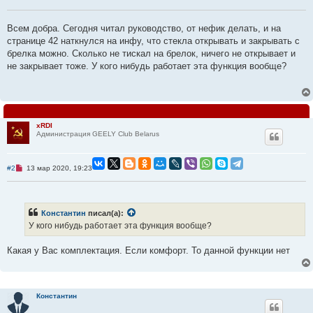
п
р
о
Всем добра. Сегодня читал руководство, от нефик делать, и на
ч
и
странице 42 наткнулся на инфу, что стекла открывать и закрывать с
т
брелка можно. Сколько не тискал на брелок, ничего не открывает и
а
н
не закрывает тоже. У кого нибудь работает эта функция вообще?
н
о
е
с
о
о
б
xRDI
щ
Администрация GEELY Club Belarus
е
н
и
е
Н
#2
13 мар 2020, 19:23
е
п
р
о
ч
Константин
писал(а):
и
У кого нибудь работает эта функция вообще?
т
а
н
Какая у Вас комплектация. Если комфорт. То данной функции нет
н
о
е
с
о
о
Константин
б
щ