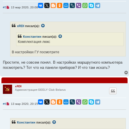
н
и
Н
#5
13 мар 2020, 20:08
е
е
п
р
о
ч
xRDI
писал(а):
и
т
а
Константин
писал(а):
н
Комплектация люкс
н
о
е
В настройках ГУ посмотрите
с
о
о
Простите, не совсем понял. В настройках маршрутного компьютера
б
щ
посмотреть? Тот что на панели приборов? И что там искать?
е
н
и
е
xRDI
Администрация GEELY Club Belarus
Н
#6
13 мар 2020, 20:15
е
п
р
о
ч
Константин
писал(а):
и
т