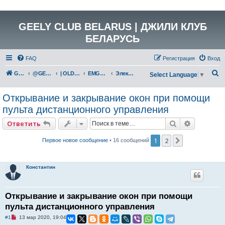
GEELY CLUB BELARUS | ДЖИЛИ КЛУБ
БЕЛАРУСЬ
FAQ
Регистрация
Вход
П
GEELY Club Belarus
@GEELYCLUBBY
| OLD GEELY
EMGRAND X7 (NL-4)
Электрика и электрооборудование
Select Language
▼
о
Открывание и закрывание окон при помощи
и
пульта дистанционного управления
с
к
Поиск
Расширен
Ответить
1
2
След.
Первое новое сообщение
• 16 сообщений
Константин
Открывание и закрывание окон при помощи
пульта дистанционного управления
Н
#1
13 мар 2020, 19:04
е