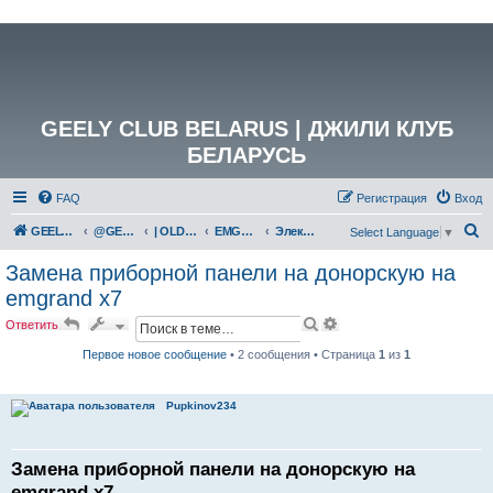
GEELY CLUB BELARUS | ДЖИЛИ КЛУБ
БЕЛАРУСЬ
FAQ
Регистрация
Вход
П
GEELY Club Belarus
@GEELYCLUBBY
| OLD GEELY
EMGRAND X7 (NL-4)
Электрика и электрооборудование
Select Language
▼
о
Замена приборной панели на донорскую на
и
emgrand x7
с
П
Р
Ответить
к
о
а
и
с
Первое новое сообщение
• 2 сообщения • Страница
1
из
1
с
ш
к
и
р
Pupkinov234
е
н
н
ы
Замена приборной панели на донорскую на
й
emgrand x7
п