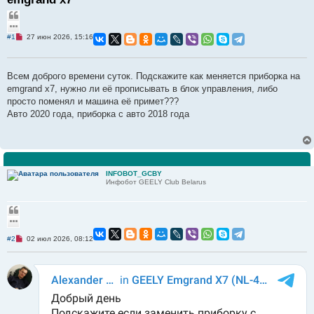
о
Ц
и
и
с
т
Н
#1
27 июн 2026, 15:16
к
а
е
п
т
р
а
о
Всем доброго времени суток. Подскажите как меняется приборка на
ч
и
emgrand x7, нужно ли её прописывать в блок управления, либо
т
просто поменял и машина её примет???
а
н
Авто 2020 года, приборка с авто 2018 года
н
о
е
с
о
о
б
INFOBOT_GCBY
щ
Инфобот GEELY Club Belarus
е
н
и
Ц
е
и
т
Н
#2
а
02 июл 2026, 08:12
е
т
п
а
р
о
ч
и
т
а
н