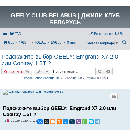
GEELY CLUB BELARUS | ДЖИЛИ КЛУБ
БЕЛАРУСЬ
FAQ
Регистрация
Вход
П
GEELY Club Belarus
@GEELYCLUBBY
| OLD GEELY
EMGRAND X7 (NL-4)
Отзывы
Select Language
▼
о
Подскажите выбор GEELY: Emgrand X7 2.0
и
или Coolray 1.5T ?
с
к
Поиск
Расширен
Ответить
Первое новое сообщение
• 5 сообщений • Страница
1
из
1
Aleksei00660
Подскажите выбор GEELY: Emgrand X7 2.0 или
Coolray 1.5T ?
Н
#1
12 дек 2020, 07:17
е
п