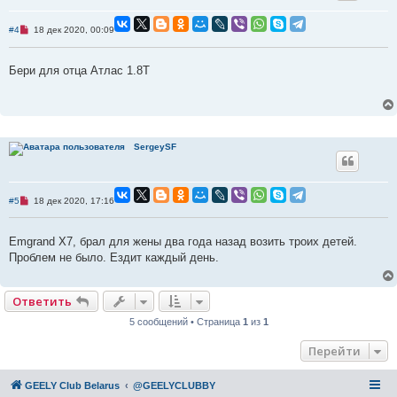
е
Н
#4
18 дек 2020, 00:09
е
п
р
Бери для отца Атлас 1.8Т
о
ч
и
т
а
н
н
о
SergeySF
е
с
о
о
б
Н
#5
18 дек 2020, 17:16
щ
е
е
п
н
р
Emgrand X7, брал для жены два года назад возить троих детей.
и
о
е
ч
Проблем не было. Ездит каждый день.
и
т
а
н
Ответить
н
о
5 сообщений • Страница
1
из
1
е
с
Перейти
о
о
б
щ
GEELY Club Belarus
@GEELYCLUBBY
е