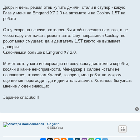
р
о
Добрый день, решил отец купить джили, стали в ступор - какую.
ч
и
Глаз у меня на Emgrand X7 2.0 на автомате и на Coolray 1.5T на
т
роботе.
а
н
н
Отцу скоро на пенсию, хотелось бы чтобы поездил немного, а не
о
е
через пару лет начать ремонт авто. Ему понравился Coolray, но
с
робот меня смущает, да и двигатель 1.5T как-то не вызывает
о
о
доверия..
б
Склоняемся больше к Emgrand X7 2.0.
щ
е
н
Может есть у кого информация по ресурсам двигателя и коробки,
и
е
косяки и какие неисправности. Менеджер в салоне кстати не
понравился, втюхивал Кулрэй, говорил, мол робот на мокром
сцепления норм ходит, да и двигатель хвалил. Xотелось бы узнать
мнение людей знающих
Заранее спасибо!!!
Gagarin
GEELYвод