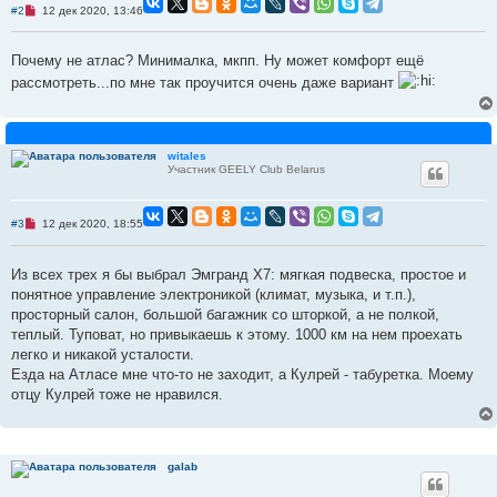
Н
#2
12 дек 2020, 13:46
е
п
р
Почему не атлас? Минималка, мкпп. Ну может комфорт ещё
о
ч
рассмотреть...по мне так проучится очень даже вариант
и
т
а
н
н
о
witales
е
Участник GEELY Club Belarus
с
о
о
б
Н
#3
12 дек 2020, 18:55
щ
е
е
п
н
р
Из всех трех я бы выбрал Эмгранд Х7: мягкая подвеска, простое и
и
о
е
ч
понятное управление электроникой (климат, музыка, и т.п.),
и
просторный салон, большой багажник со шторкой, а не полкой,
т
а
теплый. Туповат, но привыкаешь к этому. 1000 км на нем проехать
н
легко и никакой усталости.
н
о
Езда на Атласе мне что-то не заходит, а Кулрей - табуретка. Моему
е
отцу Кулрей тоже не нравился.
с
о
о
б
щ
е
galab
н
и