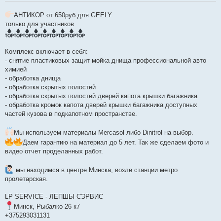
ч
и
АНТИКОР от 650руб для GEELY
т
а
только для участников
н
н
о
е
Комплекс включает в себя:
с
о
- снятие пластиковых защит мойка днища профессиональной авто
о
химией
б
щ
- обработка днища
е
- обработка скрытых полостей
н
и
- обработка скрытых полостей дверей капота крышки багажника
е
- обработка кромок капота дверей крышки багажника доступных
частей кузова в подкапотном пространстве.
Мы используем материалы Mercasol либо Dinitrol на выбор.
Даем гарантию на материал до 5 лет. Так же сделаем фото и
видео отчет проделанных работ.
мы находимся в центре Минска, возле станции метро
пролетарская.
LP SERVICE - ЛЕПШЫ СЭРВИС
Минск, Рыбалко 26 к7
+375293031131