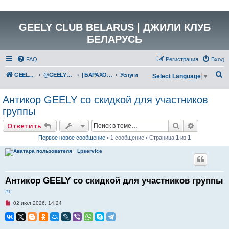
GEELY CLUB BELARUS | ДЖИЛИ КЛУБ
БЕЛАРУСЬ
FAQ
Регистрация
Вход
П
GEELY Club Belarus
@GEELYCLUBBY
| БАРАХОЛКА
Услуги
Select Language
▼
о
Антикор GEELY со скидкой для участников
и
группы
с
к
Поиск
Расширен
Ответить
Первое новое сообщение
• 1 сообщение • Страница
1
из
1
Lpservice
Антикор GEELY со скидкой для участников группы
#1
Н
02 июл 2026, 14:24
е
п
р
о