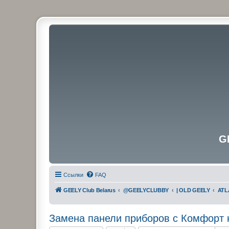
G
Ссылки
FAQ
GEELY Club Belarus
@GEELYCLUBBY
| OLD GEELY
ATL
Замена панели приборов с Комфорт н