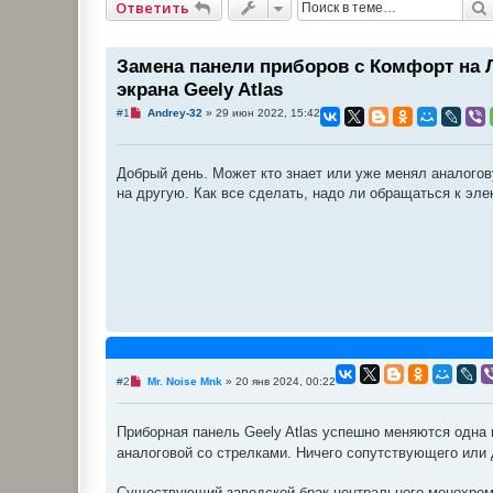
Ответить
Замена панели приборов с Комфорт на 
экрана Geely Atlas
Н
#1
Andrey-32
»
29 июн 2022, 15:42
е
п
р
о
Добрый день. Может кто знает или уже менял аналого
ч
и
на другую. Как все сделать, надо ли обращаться к эл
т
а
н
н
о
е
с
о
о
б
щ
е
н
и
Н
#2
Mr. Noise Mnk
»
20 янв 2024, 00:22
е
е
п
р
Приборная панель Geely Atlas успешно меняются одна
о
ч
аналоговой со стрелками. Ничего сопутствующего или 
и
т
а
Существующий заводской брак центрального монохромно