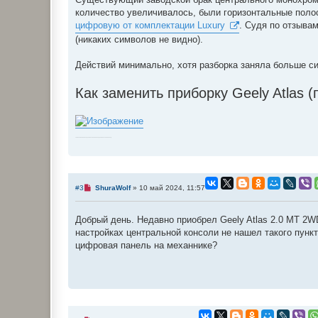
н
количество увеличивалось, были горизонтальные полос
н
о
цифровую от комплектации Luxury
. Судя по отзывам
е
(никаких символов не видно).
с
о
о
Действий минимально, хотя разборка заняла больше си
б
щ
е
Как заменить приборку Geely Atlas
н
и
е
7039013900661 Geely, 7039011300661 Geely, 7039001100661 Geely
Н
#3
ShuraWolf
»
10 май 2024, 11:57
е
п
р
Добрый день. Недавно приобрел Geely Atlas 2.0 MT 2WD
о
ч
настройках центральной консоли не нашел такого пункт
и
цифровая панель на механнике?
т
а
н
н
о
е
с
о
о