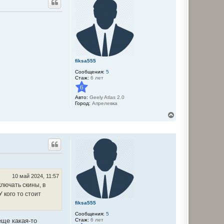
у
т
ь
с
я
к
н
а
ч
fiksa555
а
л
Сообщения:
5
у
Стаж:
6 лет
6
Авто:
Geely Atlas 2.0
Город:
Апрелевка
В
е
р
н
у
т
ь
с
я
10 май 2024, 11:57
к
н
лючать скины, в
а
 кого то стоит
ч
fiksa555
а
л
Сообщения:
5
у
Стаж:
6 лет
еще какая-то