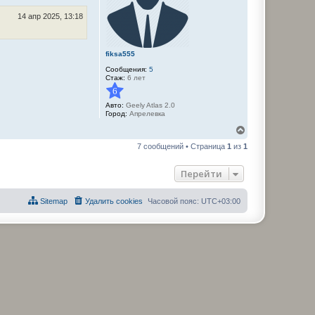
я
14 апр 2025, 13:18
к
н
а
ч
fiksa555
а
л
Сообщения:
5
у
Стаж:
6 лет
6
Авто:
Geely Atlas 2.0
Город:
Апрелевка
В
е
7 сообщений • Страница
1
из
1
р
н
у
Перейти
т
ь
с
Sitemap
Удалить cookies
Часовой пояс:
UTC+03:00
я
к
н
а
ч
а
л
у