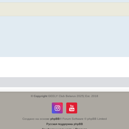
© Copyright
GEELY Club Belarus 2025| Est. 2018
Создано на основе
phpBB
® Forum Software © phpBB Limited
Русская поддержка phpBB