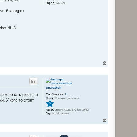
ч
Город:
Минск
а
белый квадрат
л
у
las NL-3.
В
е
р
н
у
т
ShuraWolf
ь
с
ереключать скины, в
Сообщения:
2
я
Стаж:
2 года 3 месяца
и. У кого то стоит
к
2
н
а
Авто:
Geely Atlas 2.0 MT 2WD
Город:
Могилев
ч
а
В
л
е
у
р
н