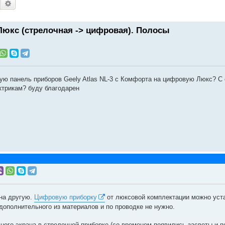
Поиск
Расширенный поиск
Люкс (стрелочная -> цифровая). Полосы
вую панель приборов Geely Atlas NL-3 с Комфорта на цифровую Люкс? С
ектрикам? буду благодарен
 на другую.
Цифровую приборку
от люксовой комплектации можно уст
дополнительного из материалов и по проводке не нужно.
го экрана в стрелочной приборке (со временем появились засветы и п