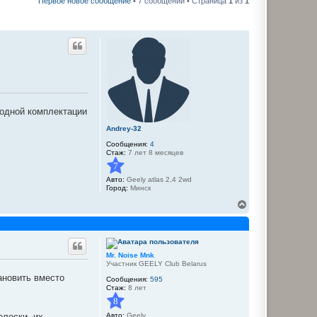
Первое новое сообщение
• 7 сообщений • Страница
1
из
1
 одной комплектации
Andrey-32
Сообщения:
4
Стаж:
7 лет 8 месяцев
7
Авто:
Geely atlas 2,4 2wd
Город:
Минск
В
е
р
н
у
т
Mr. Noise Mnk
ь
Участник GEELY Club Belarus
с
ановить вместо
Сообщения:
595
я
Стаж:
8 лет
к
8
н
а
Авто:
Geely
олоски, их