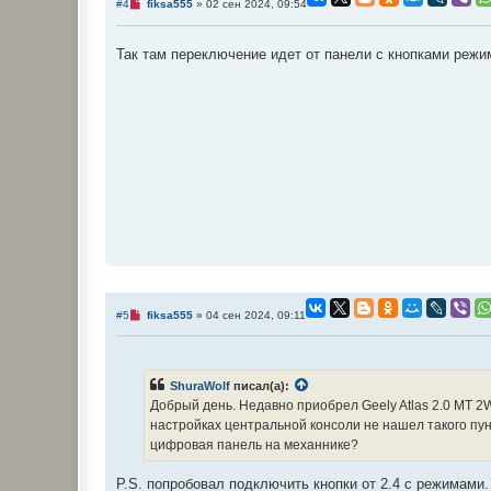
Н
#4
fiksa555
»
02 сен 2024, 09:54
б
е
щ
п
е
р
н
Так там переключение идет от панели с кнопками режи
о
и
ч
е
и
т
а
н
н
о
е
с
о
о
б
щ
е
н
и
е
Н
#5
fiksa555
»
04 сен 2024, 09:11
е
п
р
о
ч
ShuraWolf
писал(а):
и
Добрый день. Недавно приобрел Geely Atlas 2.0 MT 2
т
а
настройках центральной консоли не нашел такого пунк
н
цифровая панель на механнике?
н
о
е
P.S. попробовал подключить кнопки от 2.4 с режимами.
с