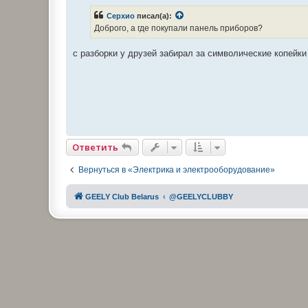
о
ч
Серхио
писал(а):
и
Доброго, а где покупали панель приборов?
т
а
н
с разборки у друзей забирал за символические копейки
н
о
е
с
о
о
б
щ
е
н
и
е
Ответить
Вернуться в «Электрика и электрооборудование»
GEELY Club Belarus
@GEELYCLUBBY