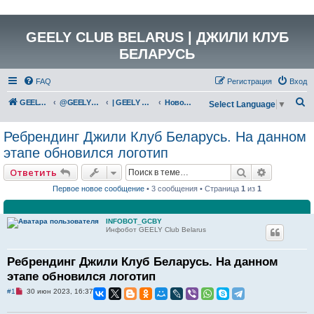
GEELY CLUB BELARUS | ДЖИЛИ КЛУБ
БЕЛАРУСЬ
FAQ
Регистрация
Вход
П
GEELY Club Belarus
@GEELYCLUBBY
| GEELY CLUB BELARUS
Новости GEELY
Select Language
▼
о
Ребрендинг Джили Клуб Беларусь. На данном
и
этапе обновился логотип
с
к
Поиск
Расширен
Ответить
Первое новое сообщение
• 3 сообщения • Страница
1
из
1
INFOBOT_GCBY
Инфобот GEELY Club Belarus
Ребрендинг Джили Клуб Беларусь. На данном
этапе обновился логотип
Н
#1
30 июн 2023, 16:37
е
п