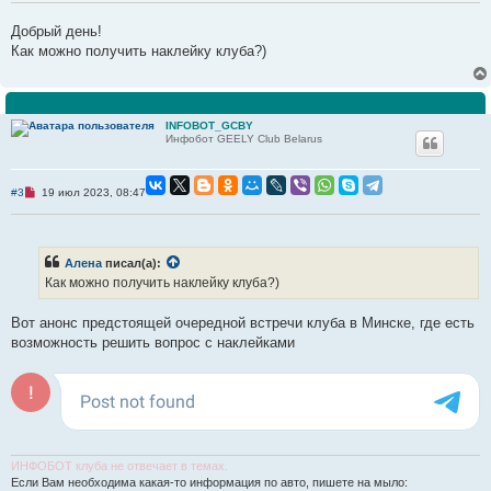
п
р
Добрый день!
о
ч
Как можно получить наклейку клуба?)
и
т
а
н
н
о
INFOBOT_GCBY
е
Инфобот GEELY Club Belarus
с
о
о
б
Н
#3
19 июл 2023, 08:47
щ
е
е
п
н
р
и
о
е
ч
Алена
писал(а):
и
Как можно получить наклейку клуба?)
т
а
н
Вот анонс предстоящей очередной встречи клуба в Минске, где есть
н
о
возможность решить вопрос с наклейками
е
с
о
о
б
щ
е
н
и
ИНФОБОТ клуба не отвечает в темах.
е
Если Вам необходима какая-то информация по авто, пишете на мыло: