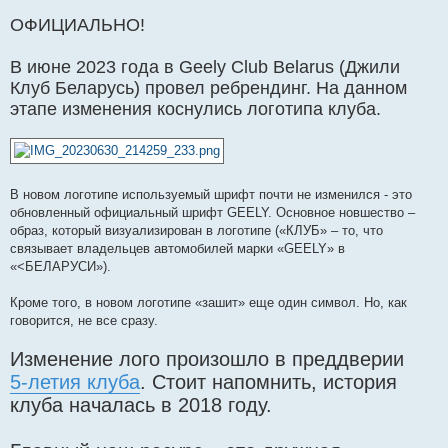
р
о
ОФИЦИАЛЬНО!
ч
и
т
В июне 2023 года в Geely Club Belarus (Джили
а
н
Клуб Беларусь) провел ребрендинг. На данном
н
о
этапе изменения коснулись логотипа клуба.
е
с
о
о
б
щ
е
В новом логотипе используемый шрифт почти не изменился - это
н
и
обновленный официальный шрифт GEELY. Основное новшество –
е
образ, который визуализирован в логотипе («КЛУБ» – то, что
связывает владельцев автомобилей марки «GEELY» в
«<БЕЛАРУСИ»).
Кроме того, в новом логотипе «зашит» еще один символ. Но, как
говорится, не все сразу.
Изменение лого произошло в преддверии
5-летия клуба
. Стоит напомнить, история
клуба началась в 2018 году.