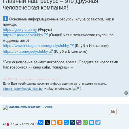
Главный наш ресурс – это дружная
человеческая компания!
Основные информационные ресурсы клуба остаются, как и
прежде:
https://geely-club.by
(Форум)
https://t.me/geelyclubby
(Общий чат и технические группы по
моделям авто)
https://www.instagram.com/geelyclubby
(Клуб в Инстаграм)
https://vk.com/geelyclubby
(Клуб в ВКонтакте)
*Все обновления займут некоторое время. Следите за новостями.
Как говорится - «keep calm, товарищи!»
ИНФОБОТ клуба не отвечает в темах.
Если Вам необходима какая-то информация по авто, пишете на мыло:
infobot_gcby@geely-club.by
. Найду, опубликую.
Алена
Н
#2
18 июл 2023, 00:42
е