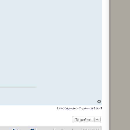
В
е
1 сообщение • Страница
1
из
1
р
н
у
Перейти
т
ь
с