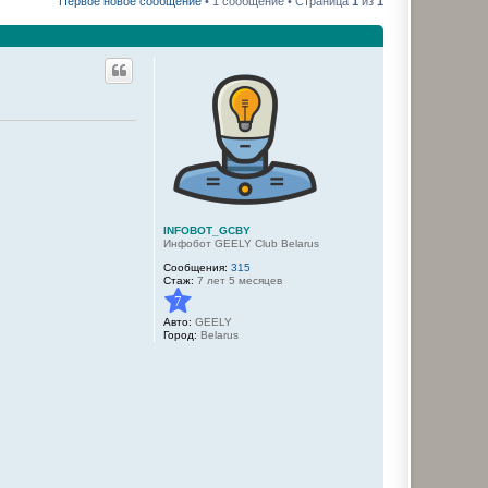
Первое новое сообщение
• 1 сообщение • Страница
1
из
1
INFOBOT_GCBY
Инфобот GEELY Club Belarus
Сообщения:
315
Стаж:
7 лет 5 месяцев
7
Авто:
GEELY
Город:
Belarus