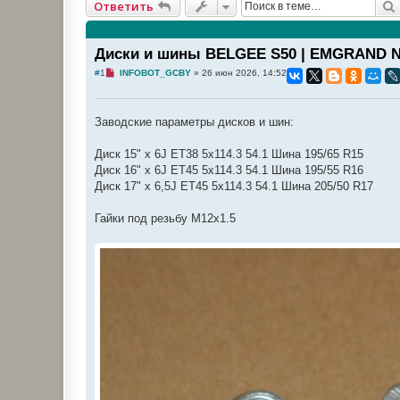
Ответить
Диски и шины BELGEE S50 | EMGRAND N
Н
#1
INFOBOT_GCBY
»
26 июн 2026, 14:52
е
п
р
о
Заводские параметры дисков и шин:
ч
и
т
Диск 15" x 6J ET38 5x114.3 54.1 Шина 195/65 R15
а
н
Диск 16" х 6J ET45 5x114.3 54.1 Шина 195/55 R16
н
Диск 17" x 6,5J ET45 5x114.3 54.1 Шина 205/50 R17
о
е
с
Гайки под резьбу М12х1.5
о
о
б
щ
е
н
и
е