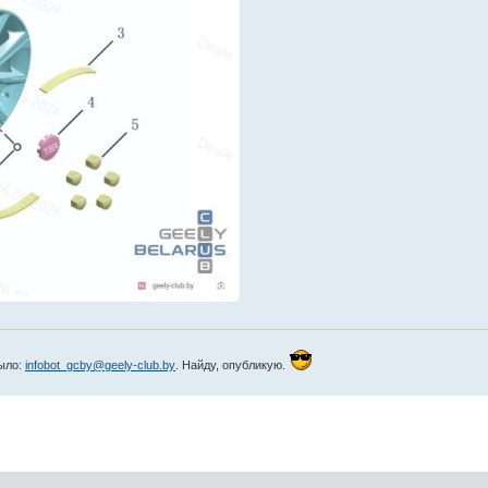
мыло:
infobot_gcby@geely-club.by
. Найду, опубликую.