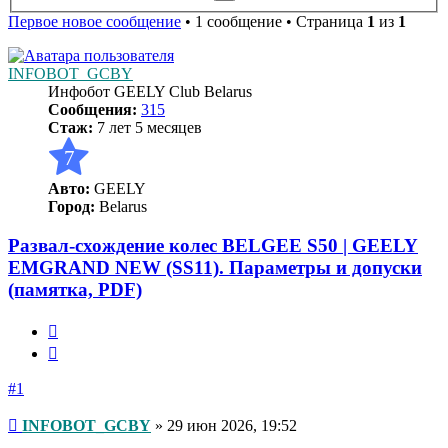
поиск
Первое новое сообщение
• 1 сообщение • Страница
1
из
1
INFOBOT_GCBY
Инфобот GEELY Club Belarus
Сообщения:
315
Стаж:
7 лет 5 месяцев
7
Авто:
GEELY
Город:
Belarus
Развал-схождение колес BELGEE S50 | GEELY
EMGRAND NEW (SS11). Параметры и допуски
(памятка, PDF)
Цитата
#1
Непрочитанное
INFOBOT_GCBY
»
29 июн 2026, 19:52
сообщение