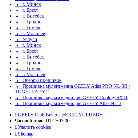
↳ г. Минск
↳ г. Брест
↳ г. Витебск
↳ г. Гродно
↳ г. Гомель
↳ г. Могилев
↳ Услуги
↳ г. Минск
↳ г. Брест
↳ г. Витебск
↳ г. Гродно
↳ г. Гомель
↳ г. Могилев
↳ Обзоры прошивок
↳ Прошивка мультимедиа GEELY Atlas PRO NL-3B /
TUGELLA FY11
↳ Прошивка мультимедиа для GEELY Coolray SX11
↳ Прошивка мультимедиа для GEELY Atlas NL-3
GEELY Club Belarus
@GEELYCLUBBY
Часовой пояс:
UTC+03:00
Удалить cookies
Sitemap