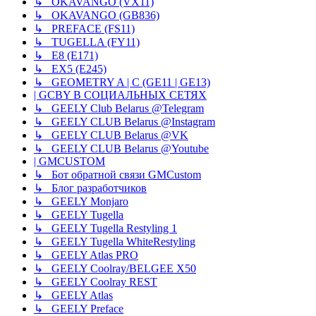
↳ OKAVANGO (VX11)
↳ OKAVANGO (GB836)
↳ PREFACE (FS11)
↳ TUGELLA (FY11)
↳ E8 (E171)
↳ EX5 (E245)
↳ GEOMETRY A | C (GE11 | GE13)
| GCBY В СОЦИАЛЬНЫХ СЕТЯХ
↳ GEELY Club Belarus @Telegram
↳ GEELY CLUB Belarus @Instagram
↳ GEELY CLUB Belarus @VK
↳ GEELY CLUB Belarus @Youtube
| GMCUSTOM
↳ Бот обратной связи GMCustom
↳ Блог разработчиков
↳ GEELY Monjaro
↳ GEELY Tugella
↳ GEELY Tugella Restyling 1
↳ GEELY Tugella WhiteRestyling
↳ GEELY Atlas PRO
↳ GEELY Coolray/BELGEE X50
↳ GEELY Coolray REST
↳ GEELY Atlas
↳ GEELY Preface