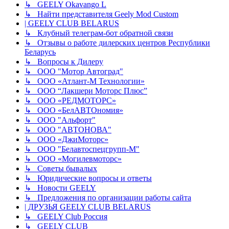
↳ GEELY Okavango L
↳ Найти представителя Geely Mod Custom
| GEELY CLUB BELARUS
↳ Клубный телеграм-бот обратной связи
↳ Отзывы о работе дилерских центров Республики
Беларусь
↳ Вопросы к Дилеру
↳ ООО "Мотор Автоград"
↳ ООО «Атлант-М Технологии»
↳ ООО “Лакшери Моторс Плюс”
↳ ООО «РЕДМОТОРС»
↳ ООО «БелАВТОномия»
↳ ООО "Альфорт"
↳ ООО "АВТОНОВА"
↳ ООО «ДжиМоторс»
↳ ООО "Белавтоспецгрупп-М"
↳ ООО «Могилевмоторс»
↳ Советы бывалых
↳ Юридические вопросы и ответы
↳ Новости GEELY
↳ Предложения по организации работы сайта
| ДРУЗЬЯ GEELY CLUB BELARUS
↳ GEELY Club Россия
↳ GEELY CLUB