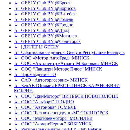
↳ GEELY Club BY @Брест
↳ GEELY Club BY @Борисов
↳ GEELY Club BY @Витебск
↳ GEELY Club BY @Гомель
↳ GEELY Club BY @Гродно
↳ GEELY Club BY @Лида
↳ GEELY Club BY @Могилев
↳ GEELY Club BY @Солигорск
↳ | ДИЛЕРЫ GEELY
↳ Официальные дилеры Geely в Республике Беларусь
↳ ООО «Мотор АвтоГрад» МИНСК
↳ ООО «Автоцентр «Атлант-М Боровая» МИНСК
↳ ООО “Лакшери Моторс Плюс” МИНСК
↳ Прохождение ТО
↳ ОАО «Автоторгсервис» МИНСК
↳ БелАВТОномия БРЕСТ ПИНСК БАРАНОВИЧИ
КОБРИН
↳ ООО "ДжиМоторс" ВИТЕБСК НОВОПОЛОЦК
↳ ООО "Альфорт" ГРОДНО
↳ ООО "Автонова" ГОМЕЛЬ
↳ ООО "Белавтоспецгрупп-М" СОЛИГОРСК
↳ ООО "Могилевмоторс" МОГИЛЕВ
↳ ООО "АсмартСервис" БОБРУЙСК
↳ Региональные чаты GEELY Club Belarus