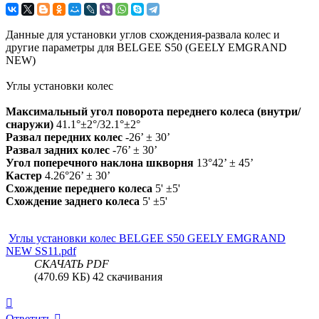
Данные для установки углов схождения-развала колес и
другие параметры для BELGEE S50 (GEELY EMGRAND
NEW)
Углы установки колес
Максимальный угол поворота переднего колеса (внутри/
снаружи)
41.1°±2°/32.1°±2°
Развал передних колес
-26’ ± 30’
Развал задних колес
-76’ ± 30’
Угол поперечного наклона шкворня
13°42’ ± 45’
Кастер
4.26°26’ ± 30’
Схождение переднего колеса
5' ±5'
Схождение заднего колеса
5' ±5'
Углы установки колес BELGEE S50 GEELY EMGRAND
NEW SS11.pdf
СКАЧАТЬ PDF
(470.69 КБ) 42 скачивания
Вернуться
к
Ответить