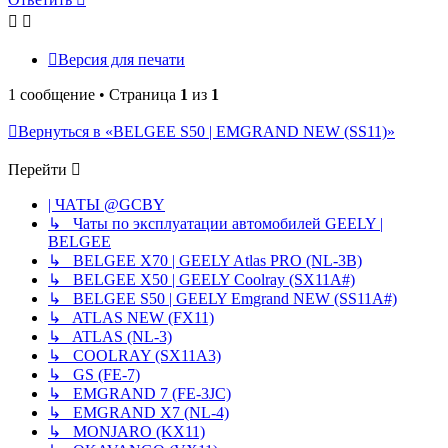
началу
Версия для печати
1 сообщение • Страница
1
из
1
Вернуться в «BELGEE S50 | EMGRAND NEW (SS11)»
Перейти
| ЧАТЫ @GCBY
↳ Чаты по эксплуатации автомобилей GEELY |
BELGEE
↳ BELGEE X70 | GEELY Atlas PRO (NL-3B)
↳ BELGEE X50 | GEELY Coolray (SX11A#)
↳ BELGEE S50 | GEELY Emgrand NEW (SS11A#)
↳ ATLAS NEW (FX11)
↳ ATLAS (NL-3)
↳ COOLRAY (SX11A3)
↳ GS (FE-7)
↳ EMGRAND 7 (FE-3JC)
↳ EMGRAND X7 (NL-4)
↳ MONJARO (KX11)