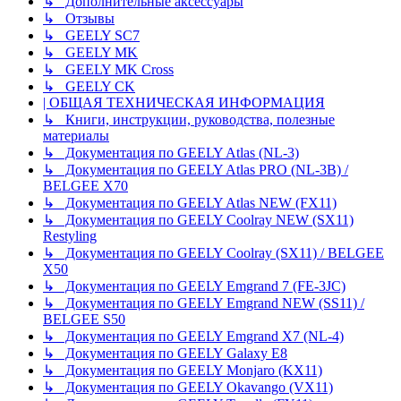
↳ Дополнительные аксессуары
↳ Отзывы
↳ GEELY SC7
↳ GEELY MK
↳ GEELY MK Cross
↳ GEELY CK
| ОБЩАЯ ТЕХНИЧЕСКАЯ ИНФОРМАЦИЯ
↳ Книги, инструкции, руководства, полезные
материалы
↳ Документация по GEELY Atlas (NL-3)
↳ Документация по GEELY Atlas PRO (NL-3B) /
BELGEE X70
↳ Документация по GEELY Atlas NEW (FX11)
↳ Документация по GEELY Coolray NEW (SX11)
Restyling
↳ Документация по GEELY Coolray (SX11) / BELGEE
X50
↳ Документация по GEELY Emgrand 7 (FE-3JC)
↳ Документация по GEELY Emgrand NEW (SS11) /
BELGEE S50
↳ Документация по GEELY Emgrand X7 (NL-4)
↳ Документация по GEELY Galaxy E8
↳ Документация по GEELY Monjaro (KX11)
↳ Документация по GEELY Okavango (VX11)