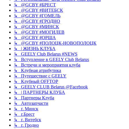
↳ @GCBY #БРЕСТ
↳ @GCBY #ВИТЕБСК
↳ @GCBY #ГОМЕЛЬ
↳ @GCBY #ГРОДНО
↳ @GCBY #МИНСК
↳ @GCBY #МОГИЛЕВ
↳ @GCBY #ОРША
↳ @GCBY #ПОЛОЦК-НОВОПОЛОЦК
↳ | ЖИЗНЬ КЛУБА
↳ GEELY Club Bеlarus #NEWS
↳ Вступление в GEELY Club Belarus
↳ Встречи и мероприятия клуба
↳ Клубная атрибутика
↳ Путешествие с GEELY
↳ Клубный OFFTOP
↳ GEELY CLUB Belarus @Facebook
↳ | ПАРТНЕРЫ КЛУБА
↳ Партнеры Клуба
↳ Автозапчасти
↳ г. Минск
↳ г.Брест
↳ г. Витебск
↳ г. Гродно