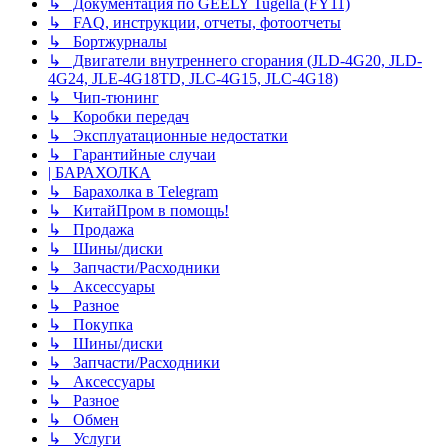
↳ Документация по GEELY Tugella (FY11)
↳ FAQ, инструкции, отчеты, фотоотчеты
↳ Бортжурналы
↳ Двигатели внутреннего сгорания (JLD-4G20, JLD-
4G24, JLE-4G18TD, JLC-4G15, JLC-4G18)
↳ Чип-тюнинг
↳ Коробки передач
↳ Эксплуатационные недостатки
↳ Гарантийные случаи
| БАРАХОЛКА
↳ Барахолка в Tеlegram
↳ КитайПром в помощь!
↳ Продажа
↳ Шины/диски
↳ Запчасти/Расходники
↳ Аксессуары
↳ Разное
↳ Покупка
↳ Шины/диски
↳ Запчасти/Расходники
↳ Аксессуары
↳ Разное
↳ Обмен
↳ Услуги