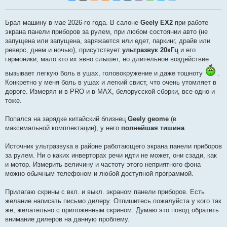
п
р
о
Брал машину в мае 2026-го года. В салоне
Geely EX2
при работе
ч
и
экрана панели приборов за рулем, при любом состоянии авто (не
т
запущена или запущена, заряжается или едет, паркинг, драйв или
а
н
реверс, днем и ночью), присутствует
ультразвук 20кГц
и его
н
гармоники, мало кто их явно слышет, но длительное воздействие
о
е
вызывает легкую боль в ушах, головокружение и даже тошноту
.
с
о
Конкретно у меня боль в ушах и легкий свист, что очень утомляет в
о
дороге. Измерял и в PRO и в MAX, белорусской сборки, все одно и
б
щ
тоже.
е
н
и
Попался на зарядке китайский близнец
Geely geome
(в
е
максимальной комплектации), у него
полнейшая тишина
.
Источник ультразвука в районе работающего экрана панели приборов
за рулем. Ни о каких инверторах речи идти не может, они сзади, как
и мотор. Измерить величину и частоту этого неприятного фона
можно обычным телефоном и любой доступной программой.
Прилагаю скрины с вкл. и выкл. экраном панели приборов. Есть
желание написать письмо дилеру. Отпишитесь пожалуйста у кого так
же, желательно с приложенным скрином. Думаю это повод обратить
внимание дилеров на данную проблему.