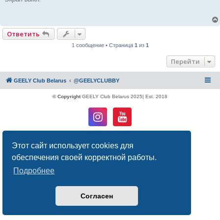
Ответить
1 сообщение • Страница
1
из
1
Перейти
GEELY Club Belarus
@GEELYCLUBBY
© Copyright
GEELY Club Belarus 2025| Est. 2018
Создано на основе
phpBB
® Forum Software © phpBB Limited
Русская поддержка phpBB
Этот сайт использует cookies для
Конфиденциальность
|
Правила
обеспечения своей корректной работы.
Подробнее
Согласен