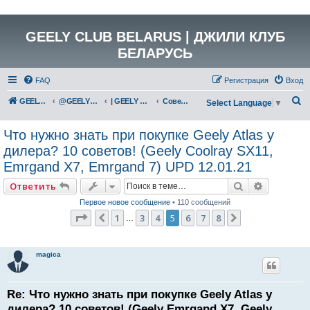
GEELY CLUB BELARUS | ДЖИЛИ КЛУБ
БЕЛАРУСЬ
FAQ
Регистрация
Вход
П
GEELY Club Belarus
@GEELYCLUBBY
| GEELY CLUB BELARUS
Советы бывалых
Select Language
▼
о
Что нужно знать при покупке Geely Atlas у
и
дилера? 10 советов! (Geely Coolray SX11,
с
Emrgand X7, Emrgand 7) UPD 12.01.21
к
Поиск
Расширен
Ответить
Первое новое сообщение
• 110 сообщений
Страница
5
из
8
1
3
4
5
6
7
8
Пред.
След.
…
magica
Re: Что нужно знать при покупке Geely Atlas у
дилера? 10 советов! (Geely Emrgand X7, Geely