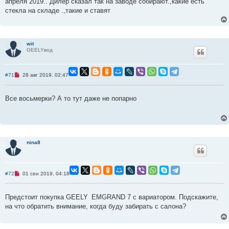
апреля 2019.. Дилер сказал так на заводе собирают.,какие есть
б
щ
стекла на складе .,такие и ставят
е
н
и
е
wit
GEELYвод
Н
#71
28 авг 2019, 02:47
е
п
р
Все восьмерки? А то тут даже не попарно
о
ч
и
т
а
н
н
о
nina8
е
с
о
о
б
Н
#72
01 сен 2019, 04:18
щ
е
е
п
н
р
Предстоит покупка GEELY EMGRAND 7 с вариатором. Подскажите,
и
о
е
ч
на что обратить внимание, когда буду забирать с салона?
и
т
а
н