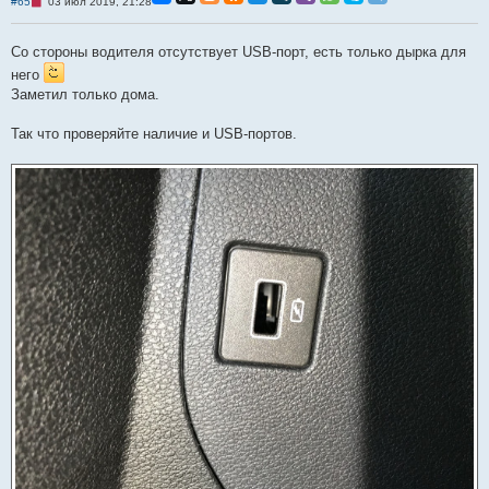
Н
#65
03 июл 2019, 21:28
щ
е
е
п
н
р
Со стороны водителя отсутствует USB-порт, есть только дырка для
и
о
е
ч
него
и
Заметил только дома.
т
а
н
Так что проверяйте наличие и USB-портов.
н
о
е
с
о
о
б
щ
е
н
и
е