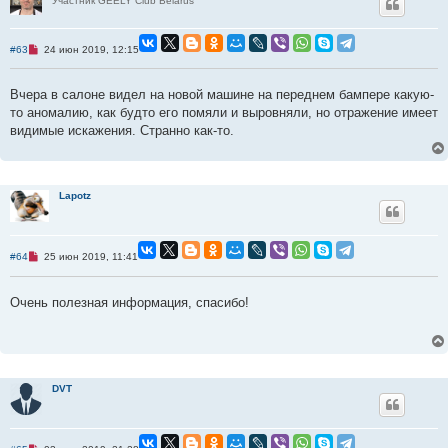
Участник GEELY Club Belarus
б
щ
е
н
Н
#63
24 июн 2019, 12:15
и
е
е
п
р
Вчера в салоне видел на новой машине на переднем бампере какую-
о
ч
то аномалию, как будто его помяли и выровняли, но отражение имеет
и
видимые искажения. Странно как-то.
т
а
н
н
о
е
Lapotz
с
о
о
б
щ
Н
#64
25 июн 2019, 11:41
е
е
н
п
и
р
е
Очень полезная информация, спасибо!
о
ч
и
т
а
н
н
о
DVT
е
с
о
о
б