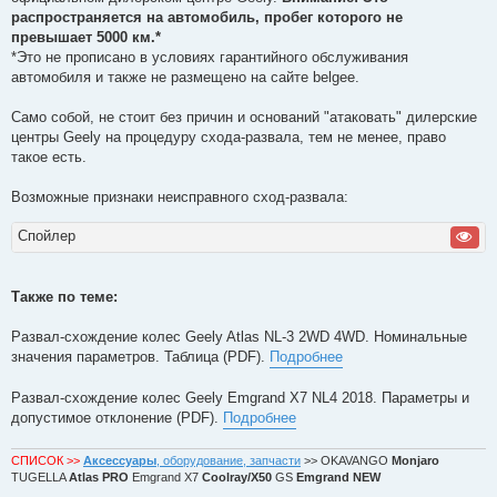
н
распространяется на автомобиль, пробег которого не
н
о
превышает 5000 км.*
е
*Это не прописано в условиях гарантийного обслуживания
с
о
автомобиля и также не размещено на сайте belgee.
о
б
щ
Само собой, не стоит без причин и оснований "атаковать" дилерские
е
центры Geely на процедуру схода-развала, тем не менее, право
н
и
такое есть.
е
Возможные признаки неисправного сход-развала:
Спойлер
Также по теме:
Развал-схождение колес Geely Atlas NL-3 2WD 4WD. Номинальные
значения параметров. Таблица (PDF).
Подробнее
Развал-схождение колес Geely Emgrand X7 NL4 2018. Параметры и
допустимое отклонение (PDF).
Подробнее
СПИСОК >>
Аксессуары
, оборудование, запчасти
>> OKAVANGO
Monjaro
TUGELLA
Atlas PRO
Emgrand X7
Coolray/X50
GS
Emgrand NEW