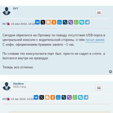
DVT
Н
#67
10 июл 2019, 19:22
е
п
р
Сегодня обратился на Орловку по поводу отсутствия USB-порта в
о
ч
центральной консоли с водительской стороны, о чём
писал ранее
.
и
С кофе, оформлением бумажек заняло ~1 час.
т
а
н
По словам тех.консультанта порт был, просто не сидел в слоте, а
н
о
болтался внутри на проводах.
е
с
о
Теперь все отлично.
о
б
щ
е
н
StarBear
и
GEELYвод
е
Н
#68
13 авг 2019, 14:32
е
п
р
о