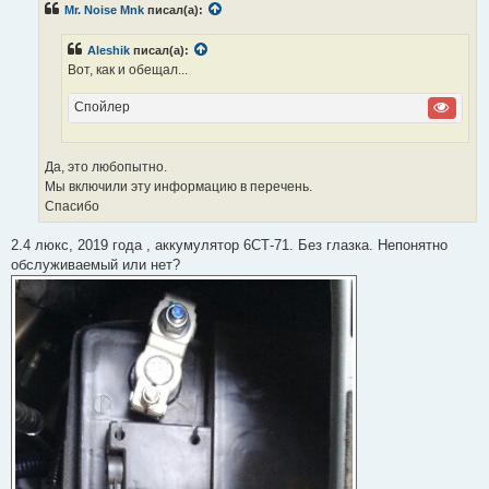
ч
Mr. Noise Mnk
писал(а):
и
т
а
Aleshik
писал(а):
н
Вот, как и обещал...
н
о
е
Спойлер
с
о
о
б
щ
Да, это любопытно.
е
Мы включили эту информацию в перечень.
н
и
Спасибо
е
2.4 люкс, 2019 года , аккумулятор 6СТ-71. Без глазка. Непонятно
обслуживаемый или нет?