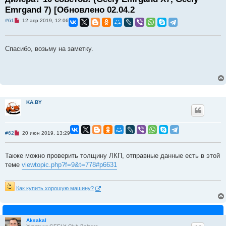
Emrgand 7) [Обновлено 02.04.2
Н
#61
12 апр 2019, 12:06
е
п
р
о
Спасибо, возьму на заметку.
ч
и
т
а
н
н
о
е
с
KA.BY
о
о
б
щ
е
Н
#62
20 июн 2019, 13:29
н
е
и
п
е
р
Также можно проверить толщину ЛКП, отправные данные есть в этой
о
ч
теме
viewtopic.php?f=9&t=778#p6631
и
т
а
н
Как купить хорошую машину?
н
о
е
с
о
Aksakal
о