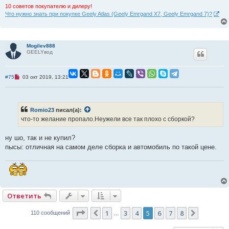
10 советов покупателю и дилеру!
Что нужно знать при покупке Geely Atlas (Geely Emrgand X7, Geely Emrgand 7)?
Mogilev888
GEELYвод
Н
#75
03 окт 2019, 13:21
е
п
р
о
ч
Romio23
писал(а):
и
что-то желание пропало.Неужели все так плохо с сборкой?
т
а
н
ну шо, так и не купил?
н
о
пысы: отличная на самом деле сборка и автомобиль по такой цене.
е
с
о
о
б
щ
е
н
Ответить
и
е
Страница
5
из
8
1
3
4
5
6
7
8
Пред.
След.
110 сообщений
…