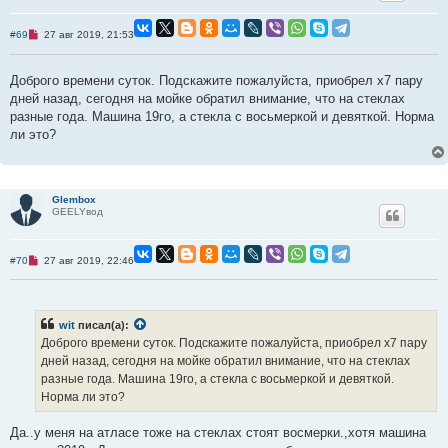
Н
#69
27 авг 2019, 21:53
е
п
р
Доброго времени суток. Подскажите пожалуйста, приобрел х7 пару
о
ч
дней назад, сегодня на мойке обратил внимание, что на стеклах
и
разные года. Машина 19го, а стекла с восьмеркой и девяткой. Норма
т
а
ли это?
н
н
о
е
с
Glembox
о
GEELYвод
о
б
щ
е
Н
#70
27 авг 2019, 22:46
н
е
и
п
е
р
о
ч
wit
писал(а):
и
Доброго времени суток. Подскажите пожалуйста, приобрел х7 пару
т
а
дней назад, сегодня на мойке обратил внимание, что на стеклах
н
разные года. Машина 19го, а стекла с восьмеркой и девяткой.
н
о
Норма ли это?
е
с
о
Да..у меня на атласе тоже на стеклах стоят восмерки.,хотя машина
о