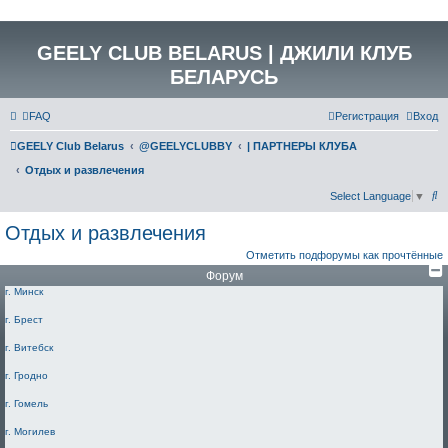
GEELY CLUB BELARUS | ДЖИЛИ КЛУБ
БЕЛАРУСЬ
FAQ
Регистрация
Вход
GEELY Club Belarus
@GEELYCLUBBY
| ПАРТНЕРЫ КЛУБА
Отдых и развлечения
П
Select Language
▼
о
Отдых и развлечения
и
Отметить подфорумы как прочтённые
с
Форум
к
г. Минск
г. Брест
г. Витебск
г. Гродно
г. Гомель
г. Могилев