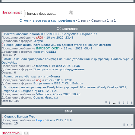
П
Р
Новая тема
о
а
и
с
Отметить все темы как прочтённые
• 1 тема • Страница
1
из
1
с
ш
Объявления
к
и
р
Восстановление блоков TCU АКПП DSI Geely Atlas, Emgrand X7
е
Последнее сообщение
xRDI
«
10 окт 2025, 23:48
Добавлено в форуме
Услуги
н
Ребрендинг Джили Клуб Беларусь. На данном этапе обновился логотип
н
Последнее сообщение
INFOBOT_GCBY
«
19 июл 2023, 08:47
ы
Добавлено в форуме
Новости GEELY
й
Ответы:
2
п
Замена панели приборов с Комфорт на Люкс (стрелочная -> цифровая). Полосы экрана
о
Geely Atlas
Последнее сообщение
fiksa555
«
16 июл 2025, 11:46
и
Добавлено в форуме
Электрика и электрооборудование
с
Ответы:
6
к
Членство в клубе, карты и атрибутика
Последнее сообщение
ring
«
25 сен 2018, 12:36
Добавлено в форуме
Вступление в GEELY Club Belarus
Что нужно знать при покупке Geely Atlas у дилера? 10 советов! (Geely Coolray SX11,
Emrgand X7, Emrgand 7) UPD 12.01.21
Последнее сообщение
VIN-code
«
20 сен 2023, 19:28
Добавлено в форуме
Советы бывалых
Ответы:
109
1
…
5
6
7
8
Темы
Отдых с Валери Турс
Последнее сообщение
Бер
«
26 ноя 2019, 10:16
Ответы:
15
1
2
Новая тема