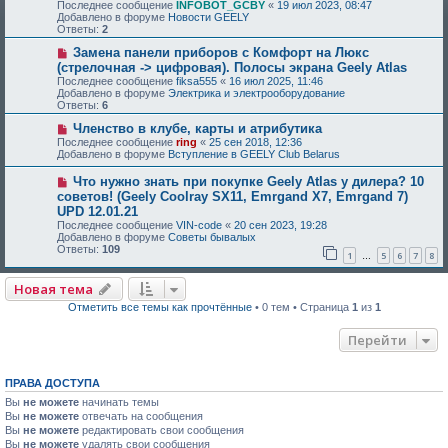
Последнее сообщение
INFOBOT_GCBY
«
19 июл 2023, 08:47
Добавлено в форуме
Новости GEELY
Ответы:
2
Замена панели приборов с Комфорт на Люкс
(стрелочная -> цифровая). Полосы экрана Geely Atlas
Последнее сообщение
fiksa555
«
16 июл 2025, 11:46
Добавлено в форуме
Электрика и электрооборудование
Ответы:
6
Членство в клубе, карты и атрибутика
Последнее сообщение
ring
«
25 сен 2018, 12:36
Добавлено в форуме
Вступление в GEELY Club Belarus
Что нужно знать при покупке Geely Atlas у дилера? 10
советов! (Geely Coolray SX11, Emrgand X7, Emrgand 7)
UPD 12.01.21
Последнее сообщение
VIN-code
«
20 сен 2023, 19:28
Добавлено в форуме
Советы бывалых
Ответы:
109
1
5
6
7
8
…
Новая тема
Отметить все темы как прочтённые
• 0 тем • Страница
1
из
1
Перейти
ПРАВА ДОСТУПА
Вы
не можете
начинать темы
Вы
не можете
отвечать на сообщения
Вы
не можете
редактировать свои сообщения
Вы
не можете
удалять свои сообщения