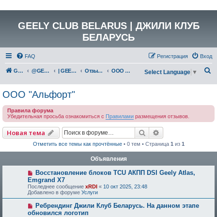
GEELY CLUB BELARUS | ДЖИЛИ КЛУБ
БЕЛАРУСЬ
FAQ
Регистрация
Вход
П
GEELY Club Belarus
@GEELYCLUBBY
| GEELY CLUB BELARUS
Отзывы о работе дилерских центров Республики Беларусь
ООО "Альфорт"
Select Language
▼
о
ООО "Альфорт"
и
с
Правила форума
Убедительная просьба ознакомиться с
Правилами
размещения отзывов.
к
Поиск
Расширенный по
Новая тема
Отметить все темы как прочтённые
• 0 тем • Страница
1
из
1
Объявления
Восстановление блоков TCU АКПП DSI Geely Atlas,
Emgrand X7
Последнее сообщение
xRDI
«
10 окт 2025, 23:48
Добавлено в форуме
Услуги
Ребрендинг Джили Клуб Беларусь. На данном этапе
обновился логотип