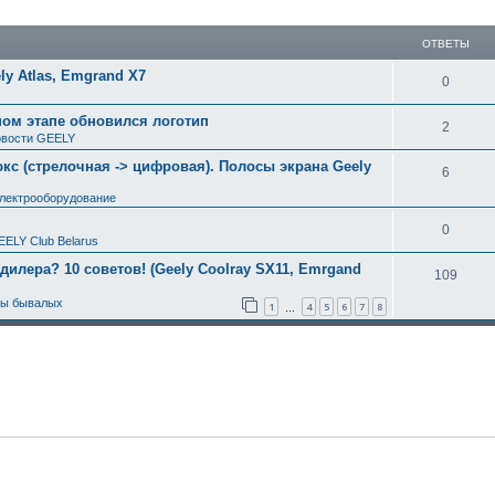
ширенный поиск
ОТВЕТЫ
y Atlas, Emgrand X7
0
ном этапе обновился логотип
2
вости GEELY
с (стрелочная -> цифровая). Полосы экрана Geely
6
электрооборудование
0
EELY Club Belarus
 дилера? 10 советов! (Geely Coolray SX11, Emrgand
109
ты бывалых
1
4
5
6
7
8
…