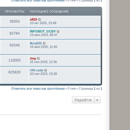
Отметить все темы как прочтённые
• 0 тем • Страница
1
из
1
ПРОСМОТРЫ
ПОСЛЕДНЕЕ СООБЩЕНИЕ
xRDI
39353
10 окт 2025, 23:48
INFOBOT_GCBY
82784
19 июл 2023, 08:47
fiksa555
92046
16 июл 2025, 11:46
ring
110003
25 сен 2018, 12:36
VIN-code
625820
20 сен 2023, 19:28
Отметить все темы как прочтённые
• 0 тем • Страница
1
из
1
Перейти