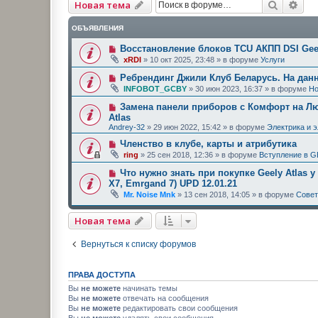
Поиск
Рас
Новая тема
ОБЪЯВЛЕНИЯ
Восстановление блоков TCU АКПП DSI Geel
xRDI
»
10 окт 2025, 23:48
» в форуме
Услуги
Ребрендинг Джили Клуб Беларусь. На дан
INFOBOT_GCBY
»
30 июн 2023, 16:37
» в форуме
Но
Замена панели приборов с Комфорт на Люк
Atlas
Andrey-32
»
29 июн 2022, 15:42
» в форуме
Электрика и 
Членство в клубе, карты и атрибутика
ring
»
25 сен 2018, 12:36
» в форуме
Вступление в G
Что нужно знать при покупке Geely Atlas у
X7, Emrgand 7) UPD 12.01.21
Mr. Noise Mnk
»
13 сен 2018, 14:05
» в форуме
Сове
Новая тема
Вернуться к списку форумов
ПРАВА ДОСТУПА
Вы
не можете
начинать темы
Вы
не можете
отвечать на сообщения
Вы
не можете
редактировать свои сообщения