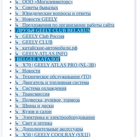
↳ ООО «Могилевмоторс»
↳ Советы бывалых
↳ Юридические вопросы и ответы
↳ Новости GEELY
↳ Предложения по организации работы сайта
| ДРУЗЬЯ GEELY CLUB BELARUS
↳ GEELY Club Россия
↳ GEELY CLUB
↳ китайские-автомобили.рф
↳ GEELY-ATLAS.INFO
| BELGEE КАТАЛОГ
↳ X70 | GEELY ATLAS PRO (NL-3B)
↳ Новости
↳ Техническое обслуживание (ТО)
↳ Двигатель и топливная система
↳ Система охлаждения
↳ Трансмиссия
↳ Подвеска, рулевое, тормоза
↳ Шины и диски
↳ Кузов и салон
↳ Электрика и электрооборудование
↳ Свет и оптика
↳ Дополнительные аксессуары
↳ X50 | GEELY COOLRAY (SX11)