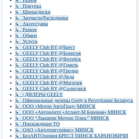
↳ Разное
↳ Покупка
↳ Шины/диски
↳ Запчасти/Расходники
↳ Аксессуары
↳ Разное
↳ Обмен
↳ Услуги
↳ GEELY Club BY @Брест
↳ GEELY Club BY @Борисов
↳ GEELY Club BY @Витебск
↳ GEELY Club BY @Гомель
↳ GEELY Club BY @Гродно
↳ GEELY Club BY @Лида
↳ GEELY Club BY @Могилев
↳ GEELY Club BY @Солигорск
↳ | ДИЛЕРЫ GEELY
↳ Официальные дилеры Geely в Республике Беларусь
↳ ООО «Мотор АвтоГрад» МИНСК
↳ ООО «Автоцентр «Атлант-М Боровая» МИНСК
↳ ООО “Лакшери Моторс Плюс” МИНСК
↳ Прохождение ТО
↳ ОАО «Автоторгсервис» МИНСК
↳ БелАВТОномия БРЕСТ ПИНСК БАРАНОВИЧИ