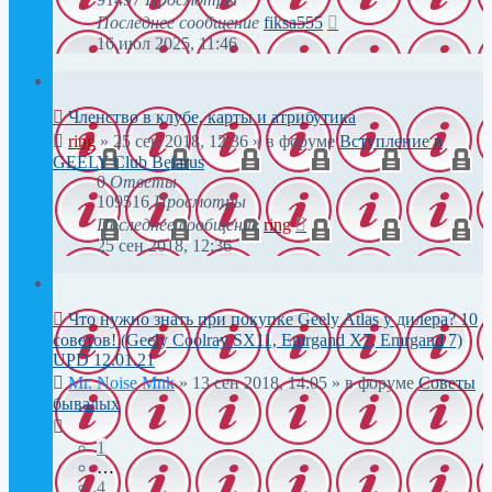
Последнее сообщение
fiksa555
16 июл 2025, 11:46
Членство в клубе, карты и атрибутика
ring
»
25 сен 2018, 12:36
» в форуме
Вступление в
GEELY Club Belarus
0
Ответы
109516
Просмотры
Последнее сообщение
ring
25 сен 2018, 12:36
Что нужно знать при покупке Geely Atlas у дилера? 10
советов! (Geely Coolray SX11, Emrgand X7, Emrgand 7)
UPD 12.01.21
Mr. Noise Mnk
»
13 сен 2018, 14:05
» в форуме
Советы
бывалых
1
…
4