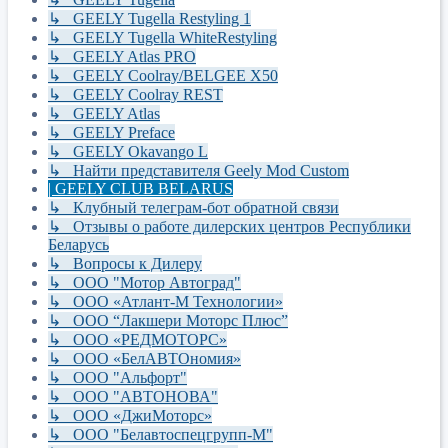
↳ GEELY Tugella Restyling 1
↳ GEELY Tugella WhiteRestyling
↳ GEELY Atlas PRO
↳ GEELY Coolray/BELGEE X50
↳ GEELY Coolray REST
↳ GEELY Atlas
↳ GEELY Preface
↳ GEELY Okavango L
↳ Найти представителя Geely Mod Custom
| GEELY CLUB BELARUS
↳ Клубный телеграм-бот обратной связи
↳ Отзывы о работе дилерских центров Республики
Беларусь
↳ Вопросы к Дилеру
↳ ООО "Мотор Автоград"
↳ ООО «Атлант-М Технологии»
↳ ООО “Лакшери Моторс Плюс”
↳ ООО «РЕДМОТОРС»
↳ ООО «БелАВТОномия»
↳ ООО "Альфорт"
↳ ООО "АВТОНОВА"
↳ ООО «ДжиМоторс»
↳ ООО "Белавтоспецгрупп-М"