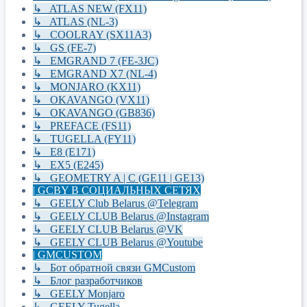
↳ ATLAS NEW (FX11)
↳ ATLAS (NL-3)
↳ COOLRAY (SX11A3)
↳ GS (FE-7)
↳ EMGRAND 7 (FE-3JC)
↳ EMGRAND X7 (NL-4)
↳ MONJARO (KX11)
↳ OKAVANGO (VX11)
↳ OKAVANGO (GB836)
↳ PREFACE (FS11)
↳ TUGELLA (FY11)
↳ E8 (E171)
↳ EX5 (E245)
↳ GEOMETRY A | C (GE11 | GE13)
| GCBY В СОЦИАЛЬНЫХ СЕТЯХ
↳ GEELY Club Belarus @Telegram
↳ GEELY CLUB Belarus @Instagram
↳ GEELY CLUB Belarus @VK
↳ GEELY CLUB Belarus @Youtube
| GMCUSTOM
↳ Бот обратной связи GMCustom
↳ Блог разработчиков
↳ GEELY Monjaro
↳ GEELY Tugella