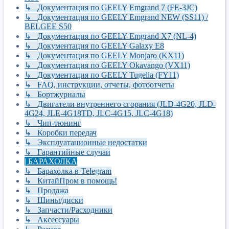
↳ Документация по GEELY Emgrand 7 (FE-3JC)
↳ Документация по GEELY Emgrand NEW (SS11) /
BELGEE S50
↳ Документация по GEELY Emgrand X7 (NL-4)
↳ Документация по GEELY Galaxy E8
↳ Документация по GEELY Monjaro (KX11)
↳ Документация по GEELY Okavango (VX11)
↳ Документация по GEELY Tugella (FY11)
↳ FAQ, инструкции, отчеты, фотоотчеты
↳ Бортжурналы
↳ Двигатели внутреннего сгорания (JLD-4G20, JLD-
4G24, JLE-4G18TD, JLC-4G15, JLC-4G18)
↳ Чип-тюнинг
↳ Коробки передач
↳ Эксплуатационные недостатки
↳ Гарантийные случаи
| БАРАХОЛКА
↳ Барахолка в Tеlegram
↳ КитайПром в помощь!
↳ Продажа
↳ Шины/диски
↳ Запчасти/Расходники
↳ Аксессуары