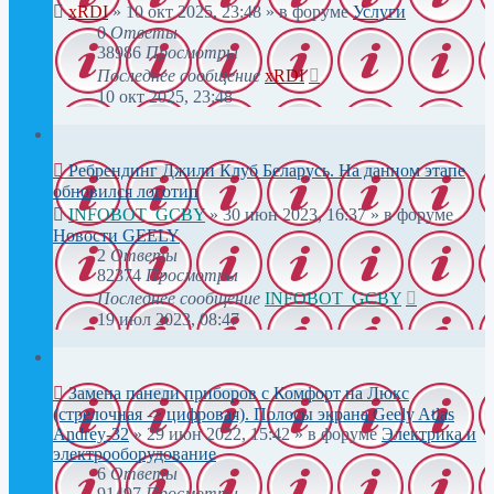
xRDI
»
10 окт 2025, 23:48
» в форуме
Услуги
0
Ответы
38986
Просмотры
Последнее сообщение
xRDI
10 окт 2025, 23:48
Ребрендинг Джили Клуб Беларусь. На данном этапе
обновился логотип
INFOBOT_GCBY
»
30 июн 2023, 16:37
» в форуме
Новости GEELY
2
Ответы
82374
Просмотры
Последнее сообщение
INFOBOT_GCBY
19 июл 2023, 08:47
Замена панели приборов с Комфорт на Люкс
(стрелочная -> цифровая). Полосы экрана Geely Atlas
Andrey-32
»
29 июн 2022, 15:42
» в форуме
Электрика и
электрооборудование
6
Ответы
91497
Просмотры