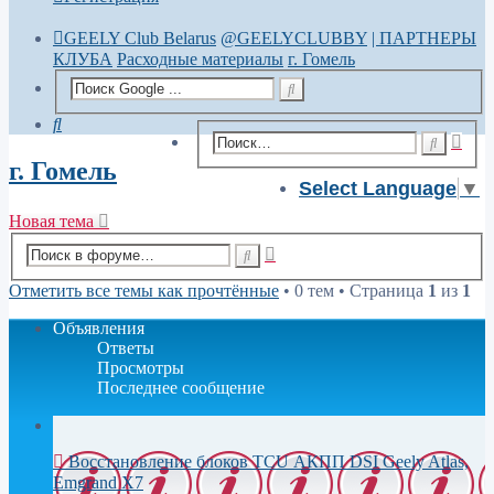
GEELY Club Belarus
@GEELYCLUBBY
| ПАРТНЕРЫ
КЛУБА
Расходные материалы
г. Гомель
Поиск
Рас
Поиск
пои
г. Гомель
Select Language
▼
Новая тема
Расширенный
Поиск
поиск
Отметить все темы как прочтённые
• 0 тем • Страница
1
из
1
Объявления
Ответы
Просмотры
Последнее сообщение
Восстановление блоков TCU АКПП DSI Geely Atlas,
Emgrand X7