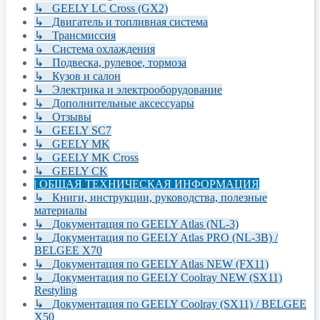
↳ GEELY LC Cross (GX2)
↳ Двигатель и топливная система
↳ Трансмиссия
↳ Система охлаждения
↳ Подвеска, рулевое, тормоза
↳ Кузов и салон
↳ Электрика и электрооборудование
↳ Дополнительные аксессуары
↳ Отзывы
↳ GEELY SC7
↳ GEELY MK
↳ GEELY MK Cross
↳ GEELY CK
| ОБЩАЯ ТЕХНИЧЕСКАЯ ИНФОРМАЦИЯ
↳ Книги, инструкции, руководства, полезные
материалы
↳ Документация по GEELY Atlas (NL-3)
↳ Документация по GEELY Atlas PRO (NL-3B) /
BELGEE X70
↳ Документация по GEELY Atlas NEW (FX11)
↳ Документация по GEELY Coolray NEW (SX11)
Restyling
↳ Документация по GEELY Coolray (SX11) / BELGEE
X50