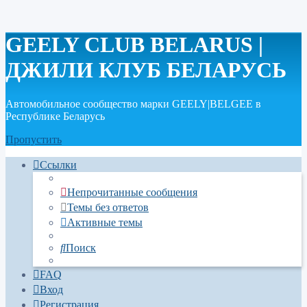
GEELY CLUB BELARUS |
ДЖИЛИ КЛУБ БЕЛАРУСЬ
Автомобильное сообщество марки GEELY|BELGEE в
Республике Беларусь
Пропустить
Ссылки
Непрочитанные сообщения
Темы без ответов
Активные темы
Поиск
FAQ
Вход
Регистрация