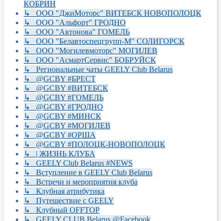
КОБРИН
↳ ООО "ДжиМоторс" ВИТЕБСК НОВОПОЛОЦК
↳ ООО "Альфорт" ГРОДНО
↳ ООО "Автонова" ГОМЕЛЬ
↳ ООО "Белавтоспецгрупп-М" СОЛИГОРСК
↳ ООО "Могилевмоторс" МОГИЛЕВ
↳ ООО "АсмартСервис" БОБРУЙСК
↳ Региональные чаты GEELY Club Belarus
↳ @GCBY #БРЕСТ
↳ @GCBY #ВИТЕБСК
↳ @GCBY #ГОМЕЛЬ
↳ @GCBY #ГРОДНО
↳ @GCBY #МИНСК
↳ @GCBY #МОГИЛЕВ
↳ @GCBY #ОРША
↳ @GCBY #ПОЛОЦК-НОВОПОЛОЦК
↳ | ЖИЗНЬ КЛУБА
↳ GEELY Club Bеlarus #NEWS
↳ Вступление в GEELY Club Belarus
↳ Встречи и мероприятия клуба
↳ Клубная атрибутика
↳ Путешествие с GEELY
↳ Клубный OFFTOP
↳ GEELY CLUB Belarus @Facebook