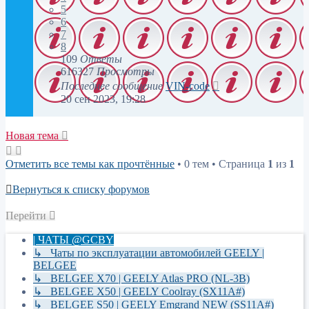
5
6
7
8
109
Ответы
616327
Просмотры
Последнее сообщение
VIN-code
20 сен 2023, 19:28
Новая тема
Отметить все темы как прочтённые
• 0 тем • Страница
1
из
1
Вернуться к списку форумов
Перейти
| ЧАТЫ @GCBY
↳ Чаты по эксплуатации автомобилей GEELY |
BELGEE
↳ BELGEE X70 | GEELY Atlas PRO (NL-3B)
↳ BELGEE X50 | GEELY Coolray (SX11A#)
↳ BELGEE S50 | GEELY Emgrand NEW (SS11A#)