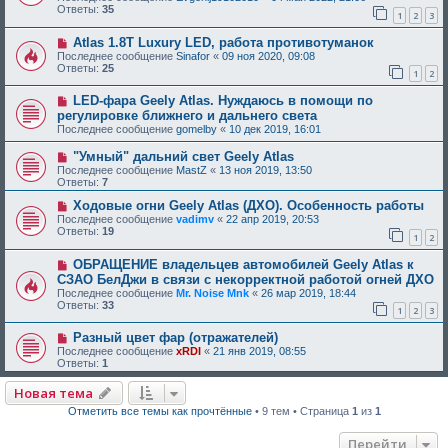
Ответы:
35
1
2
3
Atlas 1.8T Luxury LED, работа противотуманок
Последнее сообщение
Sinafor
«
09 ноя 2020, 09:08
Ответы:
25
1
2
LED-фара Geely Atlas. Нуждаюсь в помощи по
регулировке ближнего и дальнего света
Последнее сообщение
gomelby
«
10 дек 2019, 16:01
"Умный" дальний свет Geely Atlas
Последнее сообщение
MastZ
«
13 ноя 2019, 13:50
Ответы:
7
Ходовые огни Geely Atlas (ДХО). Особенность работы
Последнее сообщение
vadimv
«
22 апр 2019, 20:53
Ответы:
19
1
2
ОБРАЩЕНИЕ владельцев автомобилей Geely Atlas к
СЗАО БелДжи в связи с некорректной работой огней ДХО
Последнее сообщение
Mr. Noise Mnk
«
26 мар 2019, 18:44
Ответы:
33
1
2
3
Разный цвет фар (отражателей)
Последнее сообщение
xRDI
«
21 янв 2019, 08:55
Ответы:
1
Новая тема
Отметить все темы как прочтённые
• 9 тем • Страница
1
из
1
Перейти