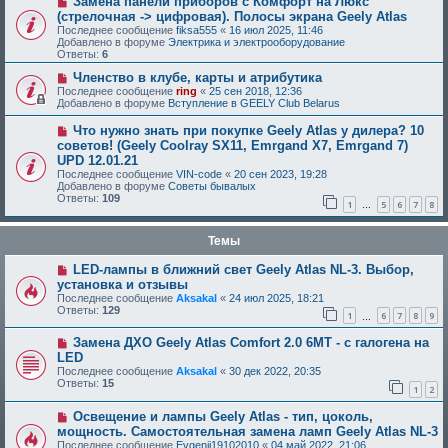
Замена панели приборов с Комфорт на Люкс
(стрелочная -> цифровая). Полосы экрана Geely Atlas
Последнее сообщение
fiksa555
«
16 июл 2025, 11:46
Добавлено в форуме
Электрика и электрооборудование
Ответы:
6
Членство в клубе, карты и атрибутика
Последнее сообщение
ring
«
25 сен 2018, 12:36
Добавлено в форуме
Вступление в GEELY Club Belarus
Что нужно знать при покупке Geely Atlas у дилера? 10
советов! (Geely Coolray SX11, Emrgand X7, Emrgand 7)
UPD 12.01.21
Последнее сообщение
VIN-code
«
20 сен 2023, 19:28
Добавлено в форуме
Советы бывалых
Ответы:
109
1
5
6
7
8
…
Темы
LED-лампы в ближний свет Geely Atlas NL-3. Выбор,
установка и отзывы
Последнее сообщение
Aksakal
«
24 июл 2025, 18:21
Ответы:
129
1
6
7
8
9
…
Замена ДХО Geely Atlas Comfort 2.0 6MT - с галогена на
LED
Последнее сообщение
Aksakal
«
30 дек 2022, 20:35
Ответы:
15
1
2
Освещение и лампы Geely Atlas - тип, цоколь,
мощность. Самостоятельная замена ламп Geely Atlas NL-3
Последнее сообщение
Evgenij19102010
«
04 май 2022, 21:06