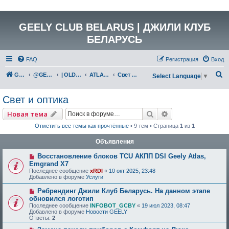
GEELY CLUB BELARUS | ДЖИЛИ КЛУБ
БЕЛАРУСЬ
FAQ
Регистрация
Вход
П
GEELY Club Belarus
@GEELYCLUBBY
| OLD GEELY
ATLAS (NL-3)
Свет и оптика
Select Language
▼
о
Свет и оптика
и
с
Поиск
Расширенный по
Новая тема
к
Отметить все темы как прочтённые
• 9 тем • Страница
1
из
1
Объявления
Восстановление блоков TCU АКПП DSI Geely Atlas,
Emgrand X7
Последнее сообщение
xRDI
«
10 окт 2025, 23:48
Добавлено в форуме
Услуги
Ребрендинг Джили Клуб Беларусь. На данном этапе
обновился логотип
Последнее сообщение
INFOBOT_GCBY
«
19 июл 2023, 08:47
Добавлено в форуме
Новости GEELY
Ответы:
2